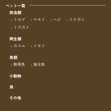
ペット一覧
爬虫類
トカゲ
ヤモリ
ヘビ
リクガメ
ミズガメ
両生類
カエル
イモリ
魚類
熱帯魚
海水魚
小動物
鳥
その他