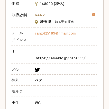
価格
148000
(税込)
取扱店舗
RANZ
埼玉県
埼玉県加須市
メール
ranz425109@gmail.com
アドレス
HP
https://ameblo.jp/ranz333/
SNS
性別
ペア
モルフ
出生
WC