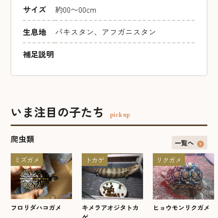
サイズ
約00〜00cm
生息地
パキスタン、アフガニスタン
補足説明
いま注目の子たち
pick up
爬虫類
一覧へ
ミズガメ
トカゲ
リクガメ
フロリダハコガメ
キメラアオジタトカ
ヒョウモンリクガメ
ゲ