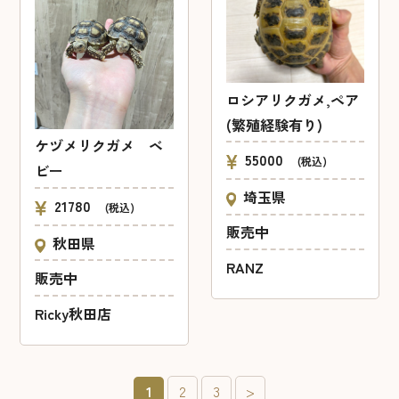
ロシアリクガメ,ペア
(繁殖経験有り)
ケヅメリクガメ ベ
55000
(税込)
ビー
埼玉県
21780
(税込)
販売中
秋田県
RANZ
販売中
Ricky秋田店
1
2
3
>