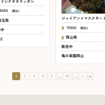
ンドシナオオスッポン
15000
(税込)
ジャイアントマスクター
埼玉県
75000
(税込)
売中
岡山県
NZ
販売中
亀の楽園岡山
1
2
3
4
5
...
10
...
>
>