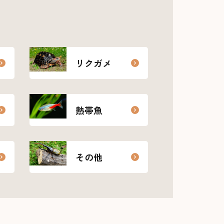
リクガメ
熱帯魚
その他