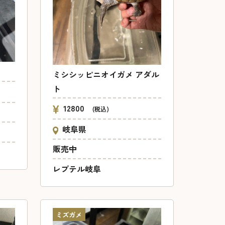
ミシシッピニオイガメ アダル
ト
12800
(税込)
岐阜県
販売中
レプテル岐阜
ミズガメ