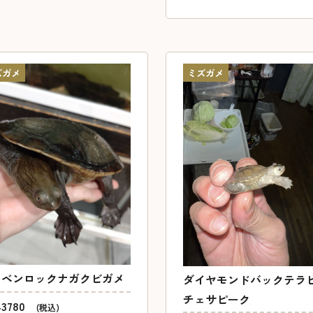
ズガメ
ミズガメ
ーベンロックナガクビガメ
ダイヤモンドバックテラ
チェサピーク
43780
(税込)