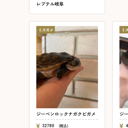
レプテル岐阜
ミズガメ
ミ
ジーベンロックナガクビガメ
ジ
32780
(税込)