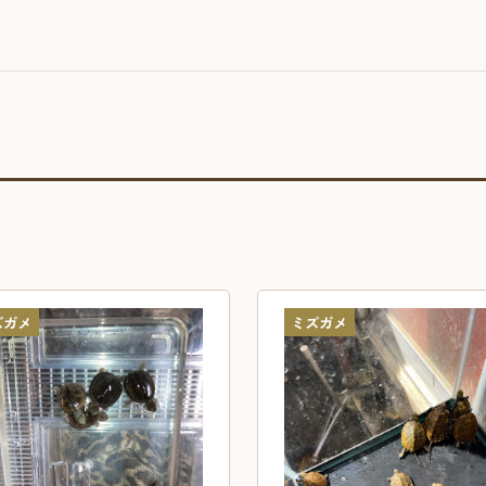
ズガメ
ミズガメ