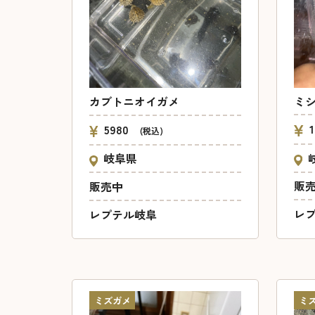
ミ
カブトニオイガメ
5980
(税込)
岐阜県
販
販売中
レ
レプテル岐阜
ミズガメ
ミ