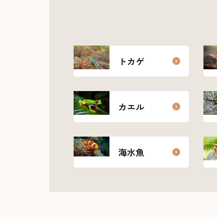
トカゲ
カエル
海水魚