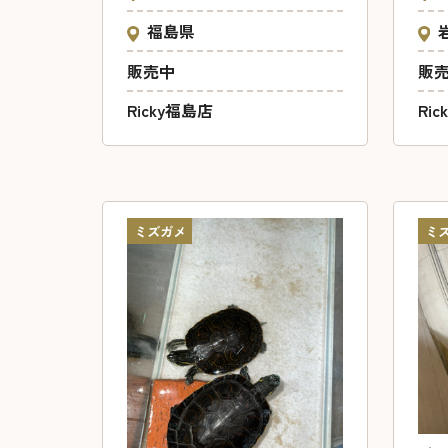
福島県
販売中
販
Ricky福島店
Ri
ミズガメ
ミ