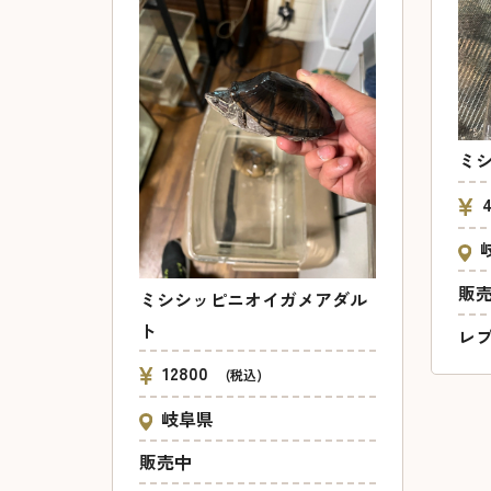
ミ
販
ミシシッピニオイガメアダル
ト
レ
12800
(税込)
岐阜県
販売中