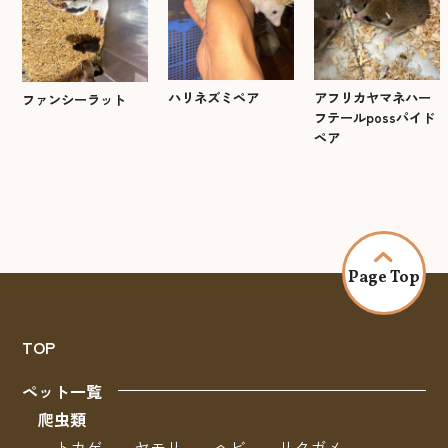
アフリカヤマネハー
ハリネズミペア
ファンシーラット
フテールpossパイド
ペア
Page Top
TOP
ペット一覧
爬虫類
トカゲ
ヤモリ
ヘビ
リクガメ