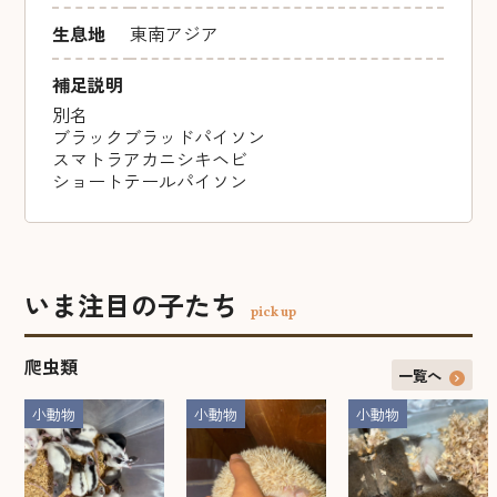
生息地
東南アジア
補足説明
別名
ブラックブラッドパイソン
スマトラアカニシキヘビ
ショートテールパイソン
いま注目の子たち
pick up
爬虫類
一覧へ
小動物
小動物
小動物