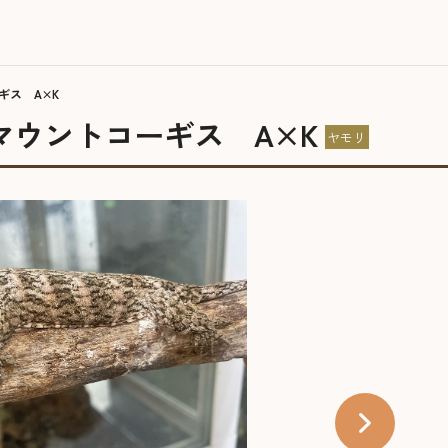
ギス A×K
マウントコーギス A×K
ヤモリ