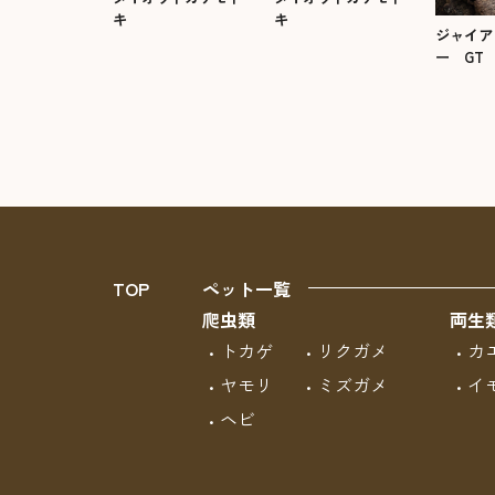
キ
キ
ジャイア
ー GT
TOP
ペット一覧
爬虫類
両生
トカゲ
リクガメ
カ
ヤモリ
ミズガメ
イ
ヘビ