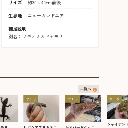
サイズ
約30～40cm前後
生息地
ニューカレドニア
補足説明
別名：ツギオミカドヤモリ
一覧へ
ヤモリ
ヤモリ
ヤモリ
ジャイアン
ヤモリ
ヒガシアフリカネコ
レオパードゲッコ