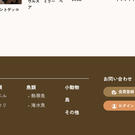
ウルス ミリー ペ
ア
ントゲッコ
お問い合わせ
類
魚類
小動物
会員登録
エル
熱帯魚
鳥
モリ
海水魚
ログイン
その他