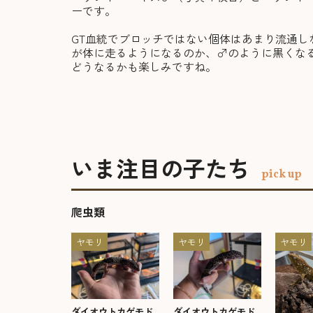
ーです。
GT血統でブロッチではない個体はあまり流通
が体に走るようになるのか、♂のように黒くな
どうなるかも楽しみですね。
いま注目の子たち
pick up
爬虫類
ヤモリ
ヤモリ
ヤモリ
ダイオウトカゲモド
ダイオウトカゲモド