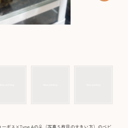
ギス×Type Aの♀（写真５枚目の大きい方）のベビ