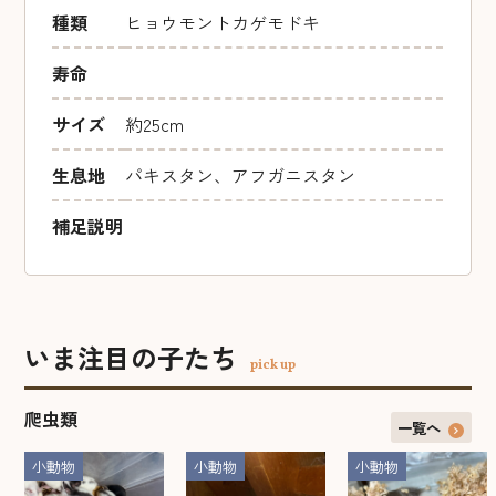
種類
ヒョウモントカゲモドキ
寿命
サイズ
約25cm
生息地
パキスタン、アフガニスタン
補足説明
いま注目の子たち
pick up
爬虫類
一覧へ
小動物
小動物
小動物