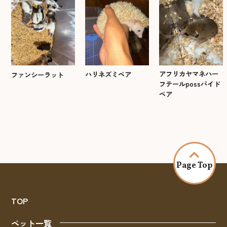
アフリカヤマネハー
ハリネズミペア
ファンシーラット
フテールpossパイド
ペア
Page Top
TOP
ペット一覧