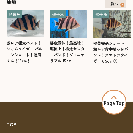
魚類
一覧へ
熱帯魚
熱帯魚
熱帯魚
激レア極太バンド！
秘蔵個体！最高峰！
極美完品ショート！
シャムタイガー バル
超極上！極太センタ
激レア背中輪っかバ
ーンショート！達麻
ーバンド！ダトニオ
ンド！スマトラタイ
くん！15cm！
リアル 15cm
ガー 6.5cm ③
Page Top
TOP