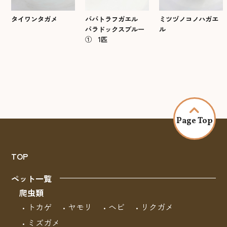
タイワンタガメ
ミツヅノコノハガエ
ババトラフガエル
ル
パラドックスブルー
① 1匹
Page Top
TOP
ペット一覧
爬虫類
トカゲ
ヤモリ
ヘビ
リクガメ
ミズガメ