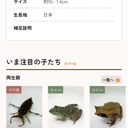
サイズ
約10~１4cm
生息地
日本
補足説明
いま注目の子たち
pick up
両生類
一覧へ
その他
カエル
カエル