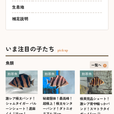
生息地
補足説明
いま注目の子たち
pick up
魚類
一覧へ
熱帯魚
熱帯魚
熱帯魚
激レア極太バンド！
秘蔵個体！最高峰！
極美完品ショート！
シャムタイガー バル
超極上！極太センタ
激レア背中輪っかバ
ーンショート！達麻
ーバンド！ダトニオ
ンド！スマトラタイ
くん！15cm！
リアル 15cm
ガー 6.5cm ③