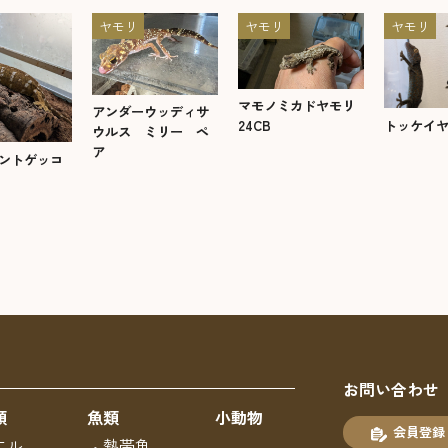
ヤモリ
ヤモリ
ヤモリ
マモノミカドヤモリ
アンダーウッディサ
トッケイ
24CB
ウルス ミリー ペ
ア
ントゲッコ
お問い合わせ
類
魚類
小動物
会員登録
エル
熱帯魚