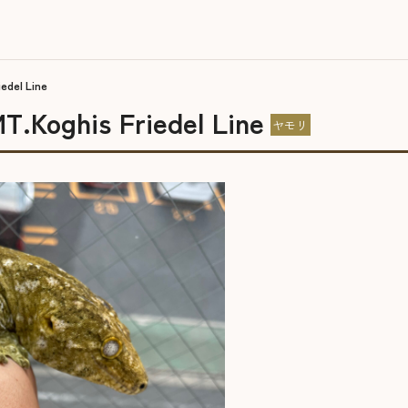
el Line
his Friedel Line
ヤモリ