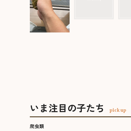
いま注目の子たち
pick up
爬虫類