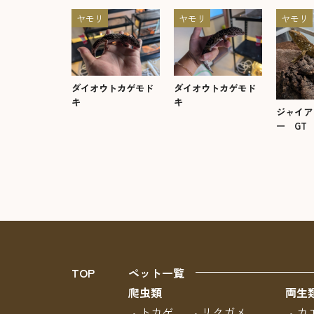
ヤモリ
ヤモリ
ヤモリ
ダイオウトカゲモド
ダイオウトカゲモド
キ
キ
ジャイア
ー GT
TOP
ペット一覧
爬虫類
両生
トカゲ
リクガメ
カ