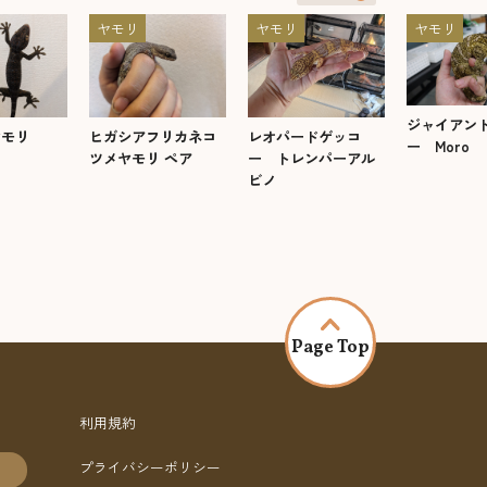
ヤモリ
ヤモリ
ヤモリ
ジャイアン
ヤモリ
ヒガシアフリカネコ
レオパードゲッコ
ー Moro
ツメヤモリ ペア
ー トレンパーアル
ビノ
Page Top
利用規約
プライバシーポリシー